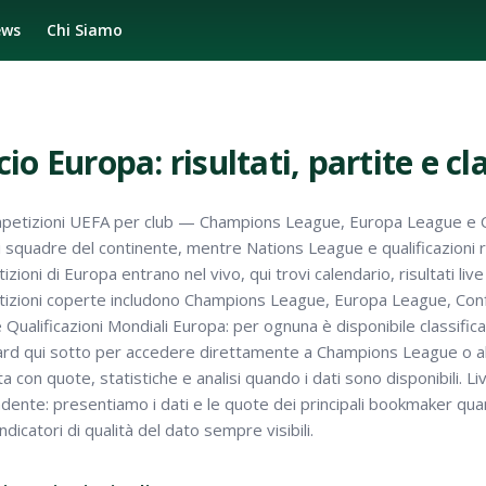
ews
Chi Siamo
cio
Europa
: risultati, partite e cl
petizioni UEFA per club — Champions League, Europa League e 
i squadre del continente, mentre Nations League e qualificazioni r
zioni di Europa entrano nel vivo, qui trovi calendario, risultati liv
izioni coperte includono Champions League, Europa League, Con
Qualificazioni Mondiali Europa: per ognuna è disponibile classifica,
card qui sotto per accedere direttamente a Champions League o all
a con quote, statistiche e analisi quando i dati sono disponibili. L
dente: presentiamo i dati e le quote dei principali bookmaker qua
indicatori di qualità del dato sempre visibili.