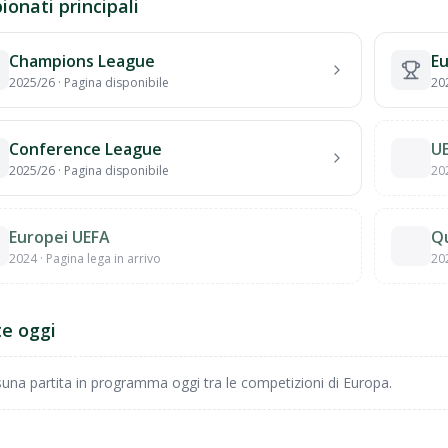
onati principali
Champions League
E
2025/26
·
Pagina disponibile
20
Conference League
U
2025/26
·
Pagina disponibile
20
Europei UEFA
Qu
2024
· Pagina lega in arrivo
20
te oggi
una partita in programma oggi tra le competizioni di Europa.