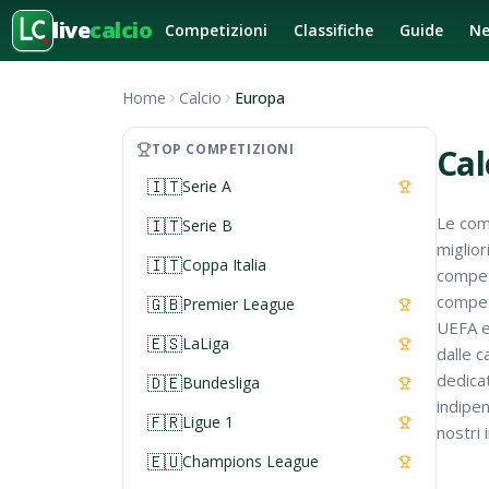
live
calcio
Competizioni
Classifiche
Guide
N
Home
Calcio
Europa
TOP COMPETIZIONI
Cal
🇮🇹
Serie A
Le com
🇮🇹
Serie B
miglior
🇮🇹
Coppa Italia
competi
compet
🇬🇧
Premier League
UEFA e 
🇪🇸
LaLiga
dalle 
dedicat
🇩🇪
Bundesliga
indipen
🇫🇷
Ligue 1
nostri 
🇪🇺
Champions League