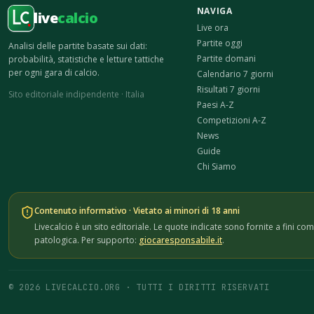
NAVIGA
live
calcio
Live ora
Partite oggi
Analisi delle partite basate sui dati:
Partite domani
probabilità, statistiche e letture tattiche
per ogni gara di calcio.
Calendario 7 giorni
Risultati 7 giorni
Sito editoriale indipendente · Italia
Paesi A-Z
Competizioni A-Z
News
Guide
Chi Siamo
Contenuto informativo · Vietato ai minori di 18 anni
Livecalcio è un sito editoriale. Le quote indicate sono fornite a fini c
patologica. Per supporto:
giocaresponsabile.it
.
©
2026
LIVECALCIO.ORG · TUTTI I DIRITTI RISERVATI