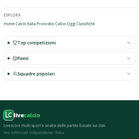
ESPLORA
Home
Calcio
Italia
Pronostici Calcio Oggi
Classifiche
·
·
·
Top competizioni
Paesi
Squadre popolari
live
calcio
Livescore multi-sport e analisi delle partite basate sui dati.
Sito editoriale indipendente · Italia