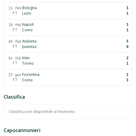
Bologna
1
11 feb
FT
Lazio
1
Napoli
1
10 feb
FT
Como
1
Atalanta
3
05 feb
FT
Juventus
0
Inter
2
04 feb
FT
Torino
1
Fiorentina
1
27 gen
FT
Como
3
Classifica
Classifica non disponibile al momento.
Capocannonieri