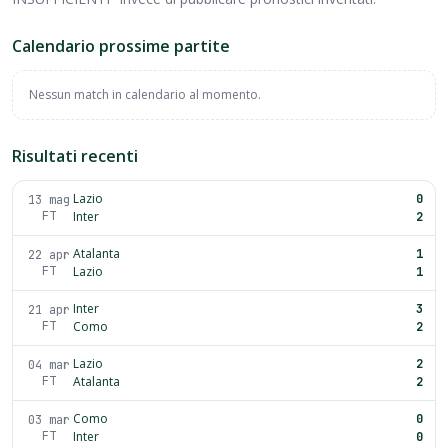
Calendario prossime partite
Nessun match in calendario al momento.
Risultati recenti
Lazio
0
13 mag
FT
Inter
2
Atalanta
1
22 apr
FT
Lazio
1
Inter
3
21 apr
FT
Como
2
Lazio
2
04 mar
FT
Atalanta
2
Como
0
03 mar
FT
Inter
0