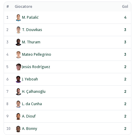
#
Giocatore
Gol
M. Pašalić
1
4
T. Douvikas
2
3
M. Thuram
3
3
Mateo Pellegrino
4
3
Jesús Rodríguez
5
2
J. Yeboah
6
2
H. Çalhanoğlu
7
2
L. da Cunha
8
2
A. Diouf
9
2
A. Bonny
10
2