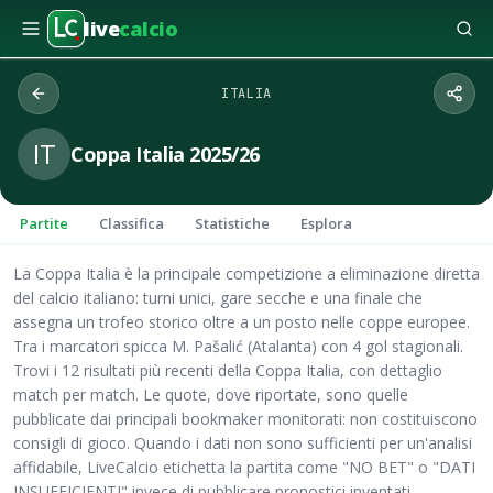
live
calcio
ITALIA
IT
Coppa Italia 2025/26
Partite
Classifica
Statistiche
Esplora
La Coppa Italia è la principale competizione a eliminazione diretta
del calcio italiano: turni unici, gare secche e una finale che
assegna un trofeo storico oltre a un posto nelle coppe europee.
Tra i marcatori spicca M. Pašalić (Atalanta) con 4 gol stagionali.
Trovi i 12 risultati più recenti della Coppa Italia, con dettaglio
match per match. Le quote, dove riportate, sono quelle
pubblicate dai principali bookmaker monitorati: non costituiscono
consigli di gioco. Quando i dati non sono sufficienti per un'analisi
affidabile, LiveCalcio etichetta la partita come "NO BET" o "DATI
INSUFFICIENTI" invece di pubblicare pronostici inventati.