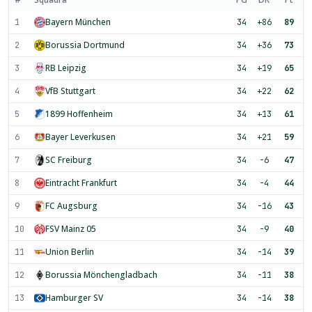
Bayern München
1
34
+86
89
Borussia Dortmund
2
34
+36
73
RB Leipzig
3
34
+19
65
VfB Stuttgart
4
34
+22
62
1899 Hoffenheim
5
34
+13
61
Bayer Leverkusen
6
34
+21
59
SC Freiburg
7
34
-6
47
Eintracht Frankfurt
8
34
-4
44
FC Augsburg
9
34
-16
43
FSV Mainz 05
10
34
-9
40
Union Berlin
11
34
-14
39
Borussia Mönchengladbach
12
34
-11
38
Hamburger SV
13
34
-14
38