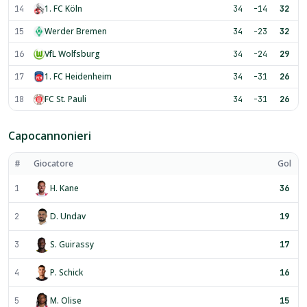
1. FC Köln
14
34
-14
32
Werder Bremen
15
34
-23
32
VfL Wolfsburg
16
34
-24
29
1. FC Heidenheim
17
34
-31
26
FC St. Pauli
18
34
-31
26
Capocannonieri
#
Giocatore
Gol
H. Kane
1
36
D. Undav
2
19
S. Guirassy
3
17
P. Schick
4
16
M. Olise
5
15