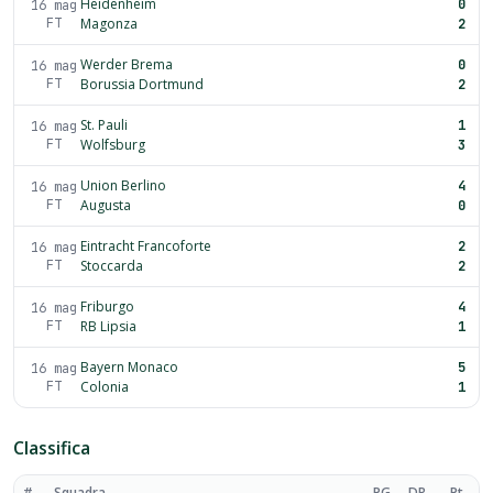
Heidenheim
0
16 mag
FT
Magonza
2
Werder Brema
0
16 mag
FT
Borussia Dortmund
2
St. Pauli
1
16 mag
FT
Wolfsburg
3
Union Berlino
4
16 mag
FT
Augusta
0
Eintracht Francoforte
2
16 mag
FT
Stoccarda
2
Friburgo
4
16 mag
FT
RB Lipsia
1
Bayern Monaco
5
16 mag
FT
Colonia
1
Classifica
#
Squadra
PG
DR
Pt