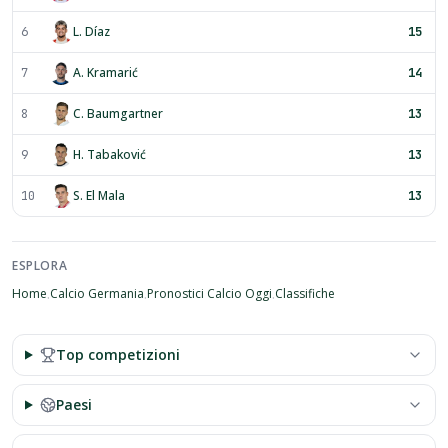
L. Díaz
6
15
A. Kramarić
7
14
C. Baumgartner
8
13
H. Tabaković
9
13
S. El Mala
10
13
ESPLORA
Home
Calcio
Germania
Pronostici Calcio Oggi
Classifiche
·
·
·
Top competizioni
Paesi