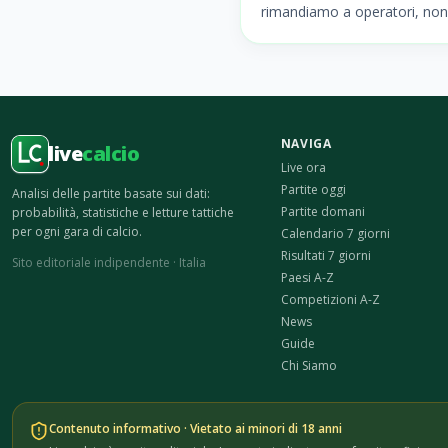
rimandiamo a operatori, non 
NAVIGA
live
calcio
Live ora
Partite oggi
Analisi delle partite basate sui dati:
Partite domani
probabilità, statistiche e letture tattiche
per ogni gara di calcio.
Calendario 7 giorni
Risultati 7 giorni
Sito editoriale indipendente · Italia
Paesi A-Z
Competizioni A-Z
News
Guide
Chi Siamo
Contenuto informativo · Vietato ai minori di 18 anni