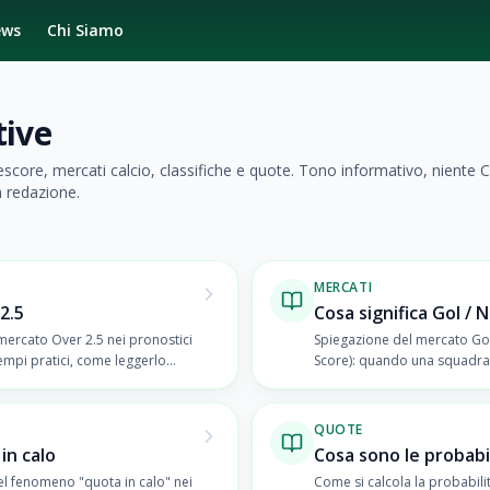
ews
Chi Siamo
tive
escore, mercati calcio, classifiche e quote. Tono informativo, niente C
 redazione.
MERCATI
2.5
Cosa significa Gol / 
mercato Over 2.5 nei pronostici
Spiegazione del mercato Go
sempi pratici, come leggerlo
Score): quando una squadra
esempi e logica statistica.
QUOTE
in calo
Cosa sono le probabil
el fenomeno "quota in calo" nei
Come si calcola la probabili