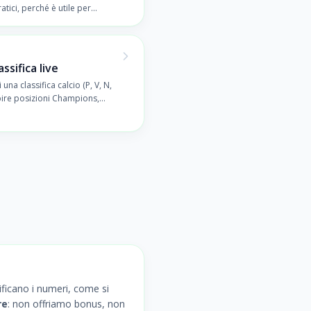
tici, perché è utile per
partita.
sifica live
na classifica calcio (P, V, N,
pire posizioni Champions,
ne.
nificano i numeri, come si
re
: non offriamo bonus, non