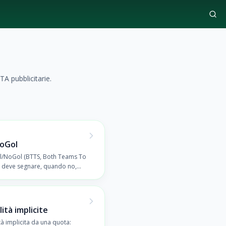
TA pubblicitarie.
NoGol
l/NoGol (BTTS, Both Teams To
 deve segnare, quando no,
ità implicite
tà implicita da una quota: