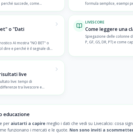
a, perché succede, come
formula semplice, esempi pra
interesse del mercato.
leggere le statistiche di una 
LIVESCORE
et" o "Dati
Come leggere una clas
Spiegazione delle colonne di u
P, GF, GS, DR, PT) e come ca
nostico AI mostra "NO BET" o
Europa League, retrocessio
uol dire e perché è il segnale di
sultati live
ltato live: tempi di
differenze tra livescore e
ati (LIVE, HT, FT).
lo educazione
te per
aiutarti a capire
meglio i dati che vedi su Livecalcio: cosa sig
come funzionano i mercati e le quote.
Non sono inviti a scommette