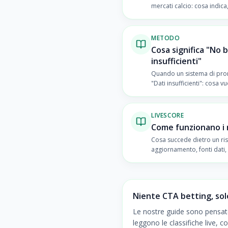
mercati calcio: cosa indic
leggerlo come segnale di 
METODO
Cosa significa "No b
insufficienti"
Quando un sistema di pro
"Dati insufficienti": cosa v
un sistema responsabile.
LIVESCORE
Come funzionano i ri
Cosa succede dietro un risu
aggiornamento, fonti dati, 
cronaca, come leggere gli st
Niente CTA betting, so
Le nostre guide sono pensa
leggono le classifiche live, 