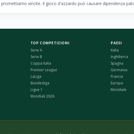
promettiamo vincite. Il gioco d'azzardo può causare dipendenza pato
TOP COMPETIZIONI
PAESI
Serie A
Italia
Serie B
Inghilterra
Coppa Italia
Spagna
Premier League
Germania
LaLiga
Francia
Bundesliga
Europa
Ligue 1
Mondiale
Mondiali 2026