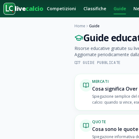
live
calcio
Competizioni
Classifiche
Guide
N
Home
Guide
Guide educa
Risorse educative gratuite su liv
Aggiornate periodicamente dalla
7
GUIDE PUBBLICATE
MERCATI
Cosa significa Over 
Spiegazione semplice del 
calcio: quando si vince, e
nelle statistiche.
QUOTE
Cosa sono le quote 
Spiegazione informativa d