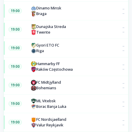
Dinamo Minsk
–
19:00
–
Braga
Dunajska Streda
–
19:00
–
Twente
Gyori ETO FC
–
19:00
–
Riga
Hammarby FF
–
19:00
–
Raków Częstochowa
FC Midtjylland
–
19:00
–
Bohemians
ML Vitebsk
–
19:00
–
Borac Banja Luka
FC Nordsjaelland
–
19:00
–
Valur Reykjavik