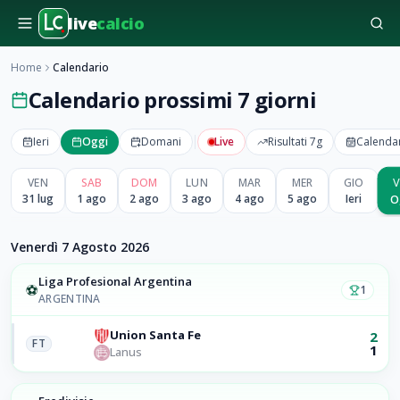
live
calcio
Home
Calendario
Calendario prossimi 7 giorni
Ieri
Oggi
Domani
Live
Risultati 7g
Calenda
V
VEN
SAB
DOM
LUN
MAR
MER
GIO
31 lug
1 ago
2 ago
3 ago
4 ago
5 ago
Ieri
O
Venerdì 7 Agosto 2026
Liga Profesional Argentina
⚽
1
ARGENTINA
Union Santa Fe
2
FT
1
Lanus