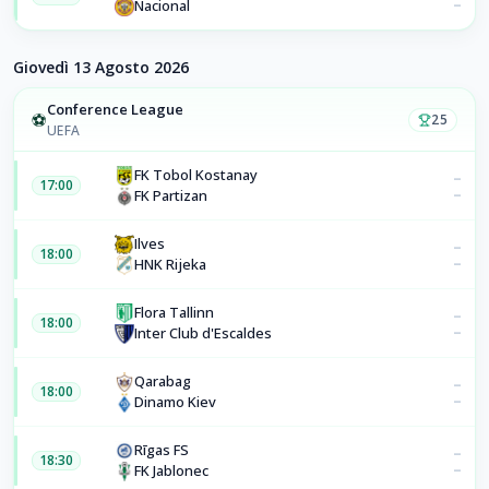
–
Nacional
Giovedì 13 Agosto 2026
Conference League
⚽
25
UEFA
FK Tobol Kostanay
–
17:00
–
FK Partizan
Ilves
–
18:00
–
HNK Rijeka
Flora Tallinn
–
18:00
–
Inter Club d'Escaldes
Qarabag
–
18:00
–
Dinamo Kiev
Rīgas FS
–
18:30
–
FK Jablonec