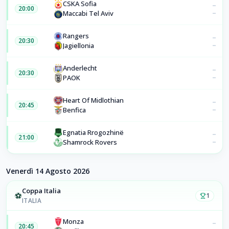
CSKA Sofia
–
20:00
–
Maccabi Tel Aviv
Rangers
–
20:30
–
Jagiellonia
Anderlecht
–
20:30
–
PAOK
Heart Of Midlothian
–
20:45
–
Benfica
Egnatia Rrogozhinë
–
21:00
–
Shamrock Rovers
Venerdì 14 Agosto 2026
Coppa Italia
⚽
1
ITALIA
Monza
–
20:45