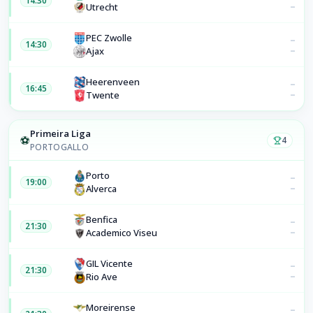
14:30
–
Utrecht
PEC Zwolle
–
14:30
–
Ajax
Heerenveen
–
16:45
–
Twente
Primeira Liga
⚽
4
PORTOGALLO
Porto
–
19:00
–
Alverca
Benfica
–
21:30
–
Academico Viseu
GIL Vicente
–
21:30
–
Rio Ave
Moreirense
–