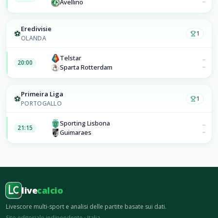
–
Avellino
Eredivisie
⚽
1
OLANDA
Telstar
–
20:00
–
Sparta Rotterdam
Primeira Liga
⚽
1
PORTOGALLO
Sporting Lisbona
–
21:15
–
Guimaraes
live
calcio
Livescore multi-sport e analisi delle partite basate sui dati.
Sito editoriale indipendente · Italia