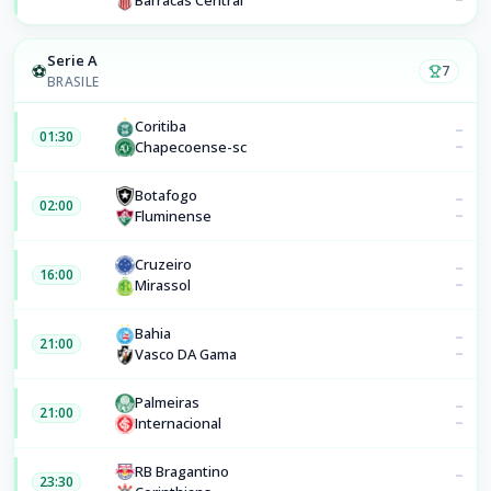
Barracas Central
Serie A
⚽
7
BRASILE
Coritiba
–
01:30
–
Chapecoense-sc
Botafogo
–
02:00
–
Fluminense
Cruzeiro
–
16:00
–
Mirassol
Bahia
–
21:00
–
Vasco DA Gama
Palmeiras
–
21:00
–
Internacional
RB Bragantino
–
23:30
–