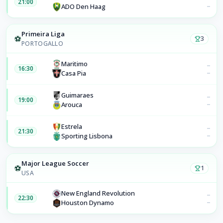
21:00
–
ADO Den Haag
Primeira Liga
⚽
3
PORTOGALLO
Maritimo
–
16:30
–
Casa Pia
Guimaraes
–
19:00
–
Arouca
Estrela
–
21:30
–
Sporting Lisbona
Major League Soccer
⚽
1
USA
New England Revolution
–
22:30
–
Houston Dynamo