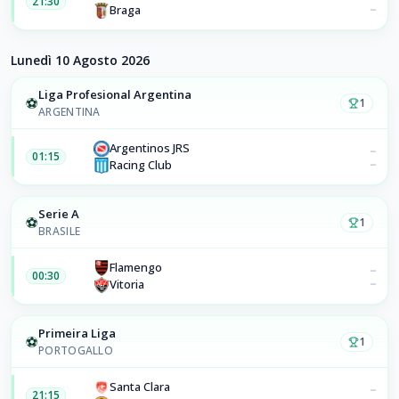
21:30
–
Braga
Lunedì 10 Agosto 2026
Liga Profesional Argentina
⚽
1
ARGENTINA
Argentinos JRS
–
01:15
–
Racing Club
Serie A
⚽
1
BRASILE
Flamengo
–
00:30
–
Vitoria
Primeira Liga
⚽
1
PORTOGALLO
Santa Clara
–
21:15