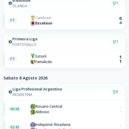
Eredivisie
⚽
1
OLANDA
Cambuur
0
FT
4
Excelsior
Primeira Liga
⚽
1
PORTOGALLO
Estoril
1
FT
1
Famalicão
Sabato 8 Agosto 2026
Liga Profesional Argentina
⚽
5
ARGENTINA
Rosario Central
–
00:30
–
Aldosivi
Independ. Rivadavia
–
02:45