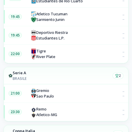
–
Estudiantes de Rio Cuarto
Atletico Tucuman
–
19:45
–
Sarmiento Junin
Deportivo Riestra
–
19:45
–
Estudiantes L.P.
Tigre
–
22:00
–
River Plate
Serie A
⚽
2
BRASILE
Gremio
–
21:00
–
Sao Paulo
Remo
–
23:30
–
Atletico-MG
Coppa Italia