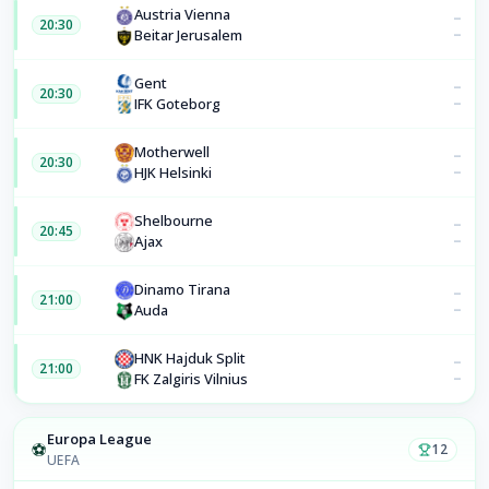
Austria Vienna
–
20:30
–
Beitar Jerusalem
Gent
–
20:30
–
IFK Goteborg
Motherwell
–
20:30
–
HJK Helsinki
Shelbourne
–
20:45
–
Ajax
Dinamo Tirana
–
21:00
–
Auda
HNK Hajduk Split
–
21:00
–
FK Zalgiris Vilnius
Europa League
⚽
12
UEFA