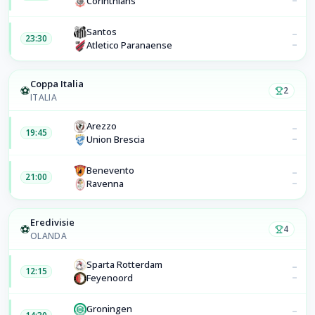
Corinthians
Santos
–
23:30
–
Atletico Paranaense
Coppa Italia
⚽
2
ITALIA
Arezzo
–
19:45
–
Union Brescia
Benevento
–
21:00
–
Ravenna
Eredivisie
⚽
4
OLANDA
Sparta Rotterdam
–
12:15
–
Feyenoord
Groningen
–