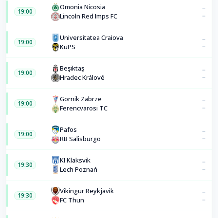
Omonia Nicosia
–
19:00
–
Lincoln Red Imps FC
Universitatea Craiova
–
19:00
–
KuPS
Beşiktaş
–
19:00
–
Hradec Králové
Gornik Zabrze
–
19:00
–
Ferencvarosi TC
Pafos
–
19:00
–
RB Salisburgo
KI Klaksvik
–
19:30
–
Lech Poznań
Vikingur Reykjavik
–
19:30
–
FC Thun