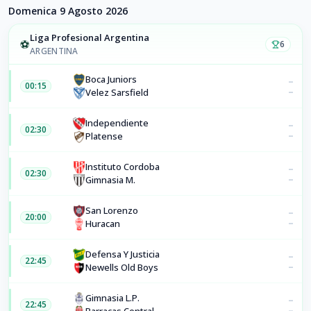
Domenica 9 Agosto 2026
Liga Profesional Argentina
⚽
6
ARGENTINA
Boca Juniors
–
00:15
–
Velez Sarsfield
Independiente
–
02:30
–
Platense
Instituto Cordoba
–
02:30
–
Gimnasia M.
San Lorenzo
–
20:00
–
Huracan
Defensa Y Justicia
–
22:45
–
Newells Old Boys
Gimnasia L.P.
–
22:45
–