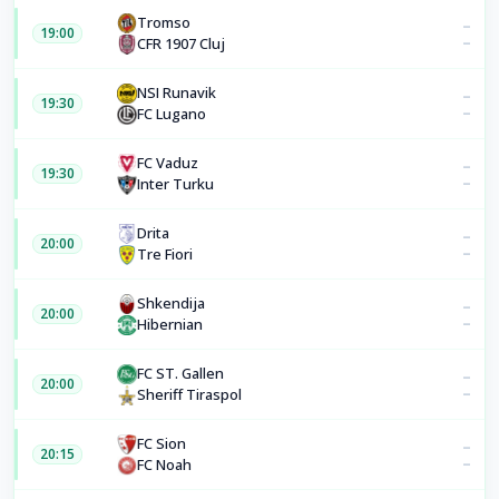
Tromso
–
19:00
–
CFR 1907 Cluj
NSI Runavik
–
19:30
–
FC Lugano
FC Vaduz
–
19:30
–
Inter Turku
Drita
–
20:00
–
Tre Fiori
Shkendija
–
20:00
–
Hibernian
FC ST. Gallen
–
20:00
–
Sheriff Tiraspol
FC Sion
–
20:15
–
FC Noah