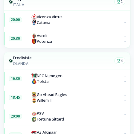
⚽
2
ITALIA
Vicenza Virtus
–
20:00
–
Catania
Ascoli
–
20:30
–
Potenza
Eredivisie
⚽
4
OLANDA
NEC Nijmegen
–
16:30
–
Telstar
Go Ahead Eagles
–
18:45
–
Willem II
PSV
–
20:00
–
Fortuna Sittard
AZ Alkmaar
–