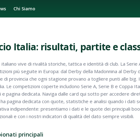
ews
Chi Siamo
cio
Italia
: risultati, partite e clas
io italiano vive di rivalità storiche, tattica e identità di club. La Seri
zioni più seguite in Europa: dal Derby della Madonnina al Derby dell
 di provincia che ogni stagione provano a togliere punti alle big
lia. Le competizioni coperte includono Serie A, Serie B e Coppa Ital
ti e pagina dedicata. Naviga dalle card qui sotto per accedere dire
 ha pagina dedicata con quote, statistiche e analisi quando i dati s
tiva indipendente: presentiamo i dati e le quote dei principali b
onali e con i nostri indicatori di qualità del dato sempre visibili.
onati principali