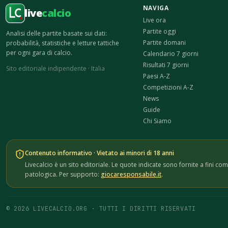
NAVIGA
live
calcio
Live ora
Partite oggi
Analisi delle partite basate sui dati:
Partite domani
probabilità, statistiche e letture tattiche
per ogni gara di calcio.
Calendario 7 giorni
Risultati 7 giorni
Sito editoriale indipendente · Italia
Paesi A-Z
Competizioni A-Z
News
Guide
Chi Siamo
Contenuto informativo · Vietato ai minori di 18 anni
Livecalcio è un sito editoriale. Le quote indicate sono fornite a fini c
patologica. Per supporto:
giocaresponsabile.it
.
©
2026
LIVECALCIO.ORG · TUTTI I DIRITTI RISERVATI