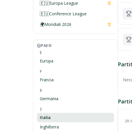
🇪🇺
Europa League
🇪🇺
Conference League
🌍
Mondiali 2026
PAESI
E
Europa
Parti
F
Francia
Ness
G
Germania
Parti
I
Italia
20:
Inghilterra