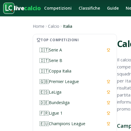
live
calcio
Competizioni
Classifiche
Guide
N
Home
Calcio
Italia
TOP COMPETIZIONI
Cal
🇮🇹
Serie A
Il calc
🇮🇹
Serie B
competi
🇮🇹
Coppa Italia
squadre
per Ita
🇬🇧
Premier League
risulta
🇪🇸
LaLiga
partita
informa
🇩🇪
Bundesliga
promozi
🇫🇷
Ligue 1
🇪🇺
Champions League
Campi