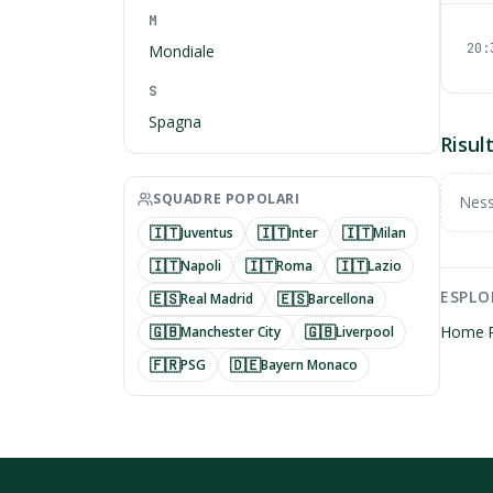
M
20:
Mondiale
S
Spagna
Risul
SQUADRE POPOLARI
Ness
🇮🇹
🇮🇹
🇮🇹
Juventus
Inter
Milan
🇮🇹
🇮🇹
🇮🇹
Napoli
Roma
Lazio
ESPLO
🇪🇸
🇪🇸
Real Madrid
Barcellona
🇬🇧
🇬🇧
Home
Manchester City
Liverpool
·
🇫🇷
🇩🇪
PSG
Bayern Monaco