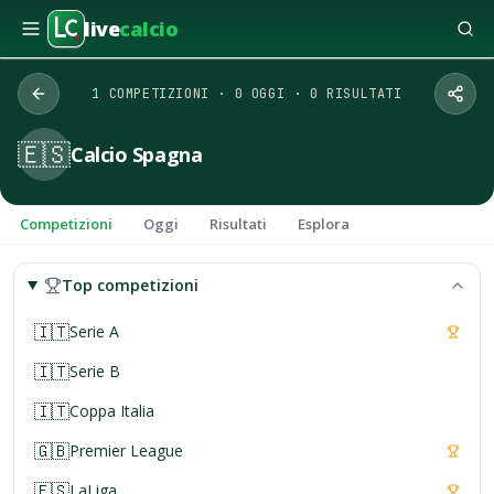
live
calcio
1 COMPETIZIONI · 0 OGGI · 0 RISULTATI
🇪🇸
Calcio Spagna
Competizioni
Oggi
Risultati
Esplora
Top competizioni
🇮🇹
Serie A
🇮🇹
Serie B
🇮🇹
Coppa Italia
🇬🇧
Premier League
🇪🇸
LaLiga