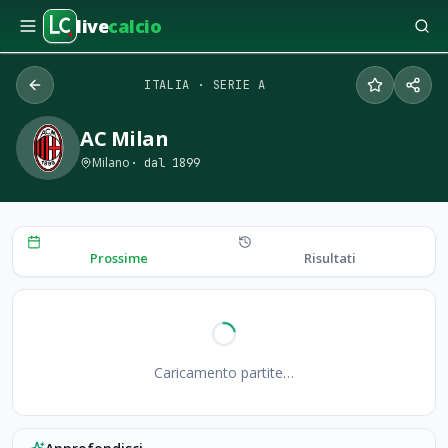
live
calcio
ITALIA
·
SERIE A
AC Milan
Milano
· dal
1899
Prossime
Risultati
Caricamento partite…