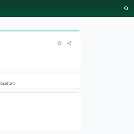
Risultati